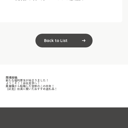
Back to List
関連投稿:
新たな福利厚生が始まりました！
ようこそ！！会社見学へ！
異業種から転職した宮原のこの半年！
【必見】社員に聞いたおすすめ返礼品！